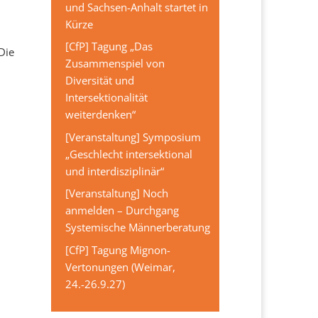
und Sachsen-Anhalt startet in
Kürze
[CfP] Tagung „Das
Die
Zusammenspiel von
Diversität und
Intersektionalität
weiterdenken“
[Veranstaltung] Symposium
„Geschlecht intersektional
und interdisziplinär“
[Veranstaltung] Noch
anmelden – Durchgang
Systemische Männerberatung
[CfP] Tagung Mignon-
Vertonungen (Weimar,
24.-26.9.27)