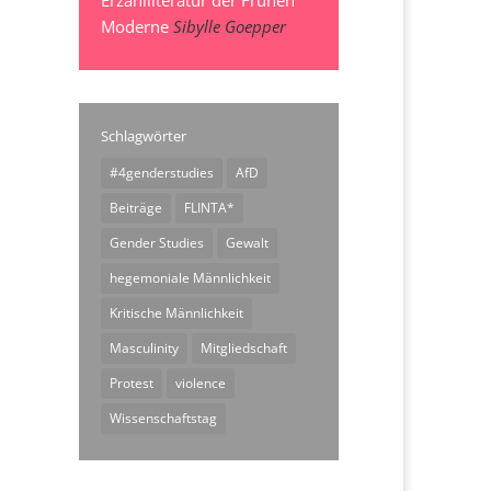
Erzählliteratur der Frühen
Moderne
Sibylle Goepper
Schlagwörter
#4genderstudies
AfD
Beiträge
FLINTA*
Gender Studies
Gewalt
hegemoniale Männlichkeit
Kritische Männlichkeit
Masculinity
Mitgliedschaft
Protest
violence
Wissenschaftstag