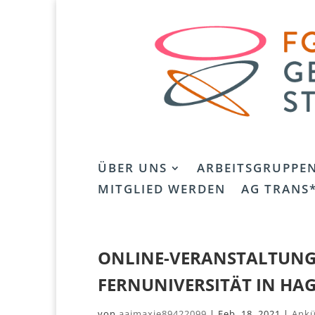
ÜBER UNS
ARBEITSGRUPPE
MITGLIED WERDEN
AG TRANS*
ONLINE-VERANSTALTUNG
FERNUNIVERSITÄT IN HA
von
aajmaxie89422099
|
Feb. 18, 2021
|
Ankü