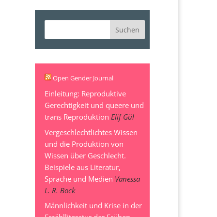
Open Gender Journal
Einleitung: Reproduktive
Gerechtigkeit und queere und
trans Reproduktion
Elif Gül
Vergeschlechtlichtes Wissen
und die Produktion von
Wissen über Geschlecht.
Beispiele aus Literatur,
Sprache und Medien
Vanessa
L. R. Bock
Männlichkeit und Krise in der