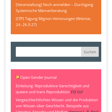
[Veranstaltung] Noch anmelden – Durchgang
Systemische Männerberatung
[CfP] Tagung Mignon-Vertonungen (Weimar,
24.-26.9.27)
Open Gender Journal
Einleitung: Reproduktive Gerechtigkeit und
queere und trans Reproduktion
Elif Gül
Vergeschlechtlichtes Wissen und die Produktion
von Wissen über Geschlecht. Beispiele aus
Literatur, Sprache und Medien
Vanessa L. R. Bock