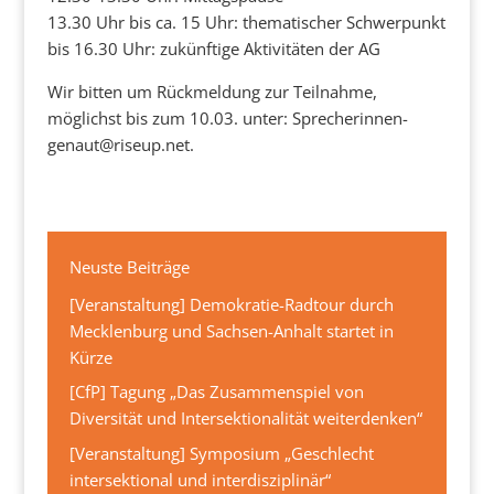
13.30 Uhr bis ca. 15 Uhr: thematischer Schwerpunkt
bis 16.30 Uhr: zukünftige Aktivitäten der AG
Wir bitten um Rückmeldung zur Teilnahme,
möglichst bis zum 10.03. unter: Sprecherinnen-
genaut@riseup.net.
Neuste Beiträge
[Veranstaltung] Demokratie-Radtour durch
Mecklenburg und Sachsen-Anhalt startet in
Kürze
[CfP] Tagung „Das Zusammenspiel von
Diversität und Intersektionalität weiterdenken“
[Veranstaltung] Symposium „Geschlecht
intersektional und interdisziplinär“