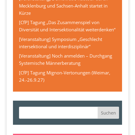
Mecklenburg und Sachsen-Anhalt startet in
Kürze
[CfP] Tagung „Das Zusammenspiel von
Diversität und Intersektionalität weiterdenken“
[Veranstaltung] Symposium „Geschlecht
intersektional und interdisziplinär“
[Veranstaltung] Noch anmelden – Durchgang
Systemische Männerberatung
[CfP] Tagung Mignon-Vertonungen (Weimar,
24.-26.9.27)